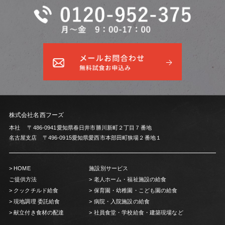
株式会社名西フーズ
本社 〒486-0941愛知県春日井市勝川新町２丁目７番地
名古屋支店 〒496-0915愛知県愛西市本部田町狭場２番地１
HOME
施設別サービス
ご提供方法
老人ホーム・福祉施設の給食
クックチルド給食
保育園・幼稚園・こども園の給食
現地調理 委託給食
病院・入院施設の給食
献立付き食材の配達
社員食堂・学校給食・建築現場など