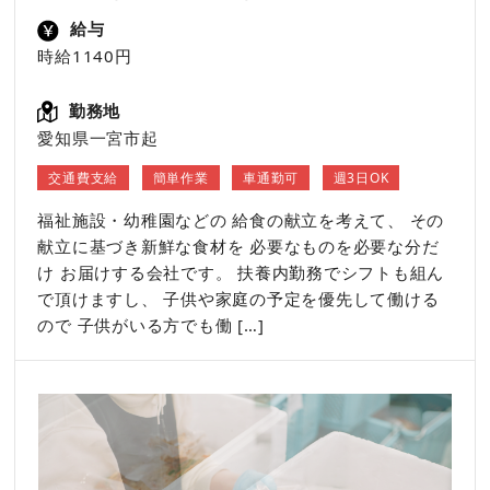
給与
時給1140円
勤務地
愛知県一宮市起
,
,
,
交通費支給
簡単作業
車通勤可
週3日OK
福祉施設・幼稚園などの 給食の献立を考えて、 その
献立に基づき新鮮な食材を 必要なものを必要な分だ
け お届けする会社です。 扶養内勤務でシフトも組ん
で頂けますし、 子供や家庭の予定を優先して働ける
ので 子供がいる方でも働 […]